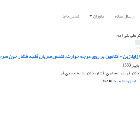
ارسال مقاله
داوران
تماس با ما
ر علی بنی آدم
ا زایلازین - کتامین بر روی درجه حرارت، تنفس ضربان قلب، فشار خون سر
 دکتر فریدون صابری افشار، دکتر یداله احمدی فر
اصل مقاله
352.81 K