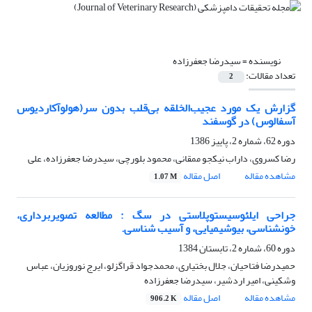
نویسنده =
سیدرضا جعفرزاده
تعداد مقالات:
2
گزارش یک مورد عجیب‌الخلقه بی‌قلب بدون سر(هولوآکاردیوس
آسفالوس) در گوسفند
دوره 62، شماره 2، پاییز 1386
رضا کسروی، داراب نیکجو ممقانی، محمود بلورچی، سیدرضا جعفرزاده، علی
مشاهده مقاله
اصل مقاله
1.07 M
جراحی ایلئوسیستوپلاستی در سگ : مطالعه تصویربرداری،
خونشناسی، بیوشیمیایی، و آسیب شناسی.
دوره 60، شماره 2، تابستان 1384
حمیدرضا فتاحیان، جلال بختیاری، محمدجواد قراگزلو، ایرج نوروزیان، عباس
وشکینی، امیر اردشیر، سیدرضا جعفرزاده
مشاهده مقاله
اصل مقاله
906.2 K