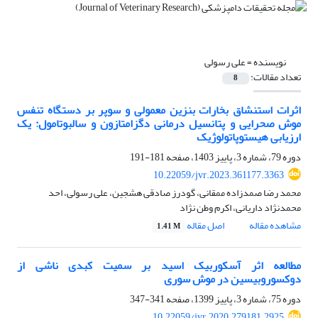
نویسنده =
علی رسولی
تعداد مقالات:
8
اثرات استنشاق بخارات بنزین معمولی و سوپر بر دستگاه تنفس
موش صحرایی و پتانسیل درمانی دگزامتازون و سالبوتامول: یک
ارزیابی هیستوپاتولوژیک
دوره 79، شماره 3، پاییز 1403، صفحه
181-191
10.22059/jvr.2023.361177.3363
محمد رضا صمدزاده ممقانی، گودرز صادقی هشجین، علی رسولی، احد
محمدنژاد داریانی، اکرم وطن نژاد
مشاهده مقاله
اصل مقاله
1.41 M
مطالعه اثر آسکوربیک اسید بر سمیت کبدی ناشی از
دوکسوروبیسین در موش سوری
دوره 75، شماره 3، پاییز 1399، صفحه
341-347
10.22059/jvr.2020.279181.2925