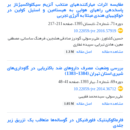
مقایسه اثرات مهارکنندههای منتخب آنزیم سیکلواکسیژناز بر
پاسخدهی راههای هوایی به هیستامین و استیل کولین در
خوکچههای هندی مبتلا به آلرژی تجربی
دوره 71، شماره 2، تابستان 1395، صفحه
211-217
10.22059/jvr.2016.57919
حسین کشاورز، علی رسولی، گودرز صادقی هشجین، فرهنگ ساسانی، مصطفی
معین، هادی تبرایی، سپیده غفاری
مشاهده مقاله
اصل مقاله
1.3 M
بررسی وضعیت مصرف داروهای ضد باکتریایی در گاوداری‌های
شیری استان تهران (1384‌-1383‌)
دوره 69، شماره 1، بهار 1393، صفحه
41-48
10.22059/jvr.2014.36712
علی رسولی، سیدمحمد فقیهی
مشاهده مقاله
اصل مقاله
1.05 M
فارماکوکینتیک فلورفنیکل در گوساله‌ها متعاقب یک تزریق زیر
جلدی