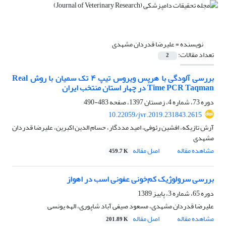
نویسنده =
علیرضا قدردان مشهدی
تعداد مقالات:
2
بررسی آلودگی با هرپس ویروس تیپ ۴ تک سمیان با روش Real
Time PCR Taqman در چهار استان منتخب ایران
دوره 73، شماره 4، زمستان 1397، صفحه
483-490
10.22059/jvr.2019.231843.2615
آرش تازیکه، افشین رئوفی، امید مددگار، حسام الدین اکبرین، علیرضا قدردان
مشهدی
مشاهده مقاله
اصل مقاله
459.7 K
بررسی سرولوژیک کم‌‌خونی عفونی اسب در اهواز
دوره 65، شماره 3، پاییز 1389
علیرضا قدردان مشهدی، مسعود صیفی آباد شاپوری، الهه یونسی
مشاهده مقاله
اصل مقاله
201.89 K