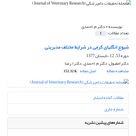
نویسنده =
دکتر م .احمدی
تعداد مقالات:
1
شیوع انگلهای کرمی در شرایط مختلف مدیریتی
دوره 53، 1,2، تابستان 1377
دکتر امقبول، دکتر م .احمدی، دکتر ا.رضا
مشاهده مقاله
اصل مقاله
152.32 K
مقالات آماده انتشار
شماره جاری
شماره‌های پیشین نشریه