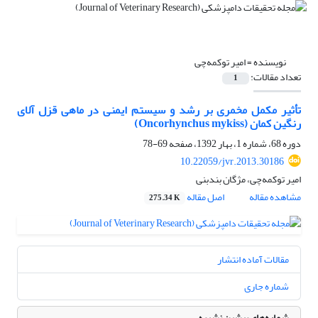
نویسنده =
امیر توکمه‌چی
تعداد مقالات:
1
تأثیر مکمل مخمری بر رشد و سیستم ایمنی در ماهی قزل آلای
رنگین کمان ‌(Oncorhynchus mykiss)‌
دوره 68، شماره 1، بهار 1392، صفحه
69-78
10.22059/jvr.2013.30186
امیر توکمه‌چی، مژگان بندبنی
مشاهده مقاله
اصل مقاله
275.34 K
مقالات آماده انتشار
شماره جاری
شماره‌های پیشین نشریه