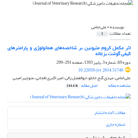
نویسنده =
علی امامی
تعداد مقالات:
1
اثر مکمل کروم متیونین بر شاخصه‌های هماتولوژی و پارامترهای
کیفی گوشت بزغاله
دوره 69، شماره 3، پاییز 1393، صفحه
291-299
10.22059/jvr.2014.51740
علی امامی، مهدی گنج خانلو، ابوالفضل زالی، امیر اکبری افجانی، منوچهر امینی
مشاهده مقاله
اصل مقاله
244.6 K
مقالات آماده انتشار
شماره جاری
شماره‌های پیشین نشریه