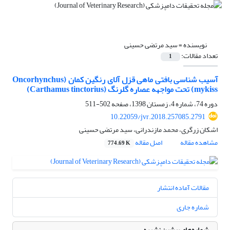
نویسنده =
سید مرتضی حسینی
تعداد مقالات:
1
آسیب شناسی بافتی ماهی قزل آلای رنگین کمان (Oncorhynchus
mykiss) تحت مواجهه عصاره گلرنگ (Carthamus tinctorius)
دوره 74، شماره 4، زمستان 1398، صفحه
502-511
10.22059/jvr.2018.257085.2791
اشکان زرگری، محمد مازندرانی، سید مرتضی حسینی
مشاهده مقاله
اصل مقاله
774.69 K
مقالات آماده انتشار
شماره جاری
شماره‌های پیشین نشریه