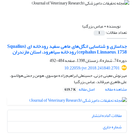
نویسنده =
عباس بزرگنیا
تعداد مقالات:
1
جداسازی و شناسایی انگل‌های ماهی سفید رودخانه ای (Squalius
cephalus Linnaeus, 1758) رودخانه سیاهرود، استان مازندران
دوره 74، شماره 4، زمستان 1398، صفحه
484-492
10.22059/jvr.2018.241840.2701
مهرنوش معینی جزنی، حسینعلی ابراهیم زاده موسوی، هومن رحمتی هولاسو،
علی طاهری میرقائد، عباس بزرگنیا
مشاهده مقاله
اصل مقاله
619.7 K
مقالات آماده انتشار
شماره جاری