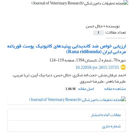
نویسنده =
جلال حسن
تعداد مقالات:
1
ارزیابی خواص ضد کاندیدایی پپتیدهای کاتیونیک پوست قورباغه
مردابی ایران (Rana ridibunda)
دوره 70، شماره 2، تابستان 1394، صفحه
119-124
10.22059/jvr.2015.53725
احمد عرفان منش، حجت اله شکری، جلال حسن، دنیا نیک آیین، ثریا غریبی،
علیرضا باهنر، علیرضا خسروی
مشاهده مقاله
اصل مقاله
1.06 M
مقالات آماده انتشار
شماره جاری