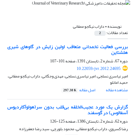
نویسنده =
داراب نیکجو ممقانی
تعداد مقالات:
2
بررسی فعالیت تخمدانی متعاقب اولین زایش در گاوهای شیری
هلشتاین
دوره 67، شماره 2، تابستان 1391، صفحه
101-107
10.22059/jvr.2012.24695
امیر نیاسری نسلجی، امیر نیاسری نسلجی، مهدی وجگانی، داراب نیکجو ممقانی،
حمید امانلو
مشاهده مقاله
اصل مقاله
297.38 K
گزارش یک مورد عجیب‌الخلقه بی‌قلب بدون سر(هولوآکاردیوس
آسفالوس) در گوسفند
دوره 62، شماره 2، تابستان 1386، صفحه
125-126
رضا کسروی، داراب نیکجو ممقانی، محمود بلورچی، سید رضا جعفرزاده