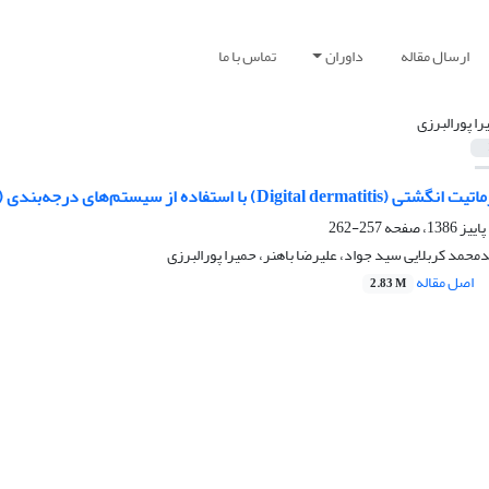
ارسال مقاله
داوران
تماس با ما
را پورالبرزی
ز سیستم‌های درجه‌بندی ‌(Scoring systems)در سطح یک گله گاو شیری
257-262
دمحمد کربلایی سید جواد، علیرضا باهنر، حمیرا پورالبرزی
اصل مقاله
2.83 M