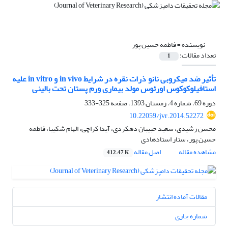
نویسنده =
فاطمه حسین پور
تعداد مقالات:
1
تأثیر ضد میکروبی نانو ذرات نقره در شرایط in vivo و in vitro علیه
استافیلوکوکوس اورئوس مولد بیماری ورم پستان تحت بالینی
دوره 69، شماره 4، زمستان 1393، صفحه
325-333
10.22059/jvr.2014.52272
محسن رشیدی، سعید حبیبان دهکردی، آیدا کراچی، الهام شکیبا، فاطمه
حسین پور، ستار استادهادی
مشاهده مقاله
اصل مقاله
412.47 K
مقالات آماده انتشار
شماره جاری