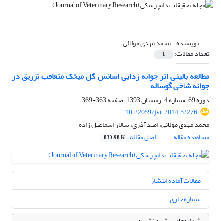
نویسنده =
محمد مهدی مولائی
تعداد مقالات:
1
مطالعه بالینی اثر جوانه زدایی اسانس گل میخک متعاقب تزریق در
جوانه شاخی گوساله
دوره 69، شماره 4، زمستان 1393، صفحه
363-369
10.22059/jvr.2014.52276
محمد مهدی مولائی، امید آذری، سالار اسماعیل زاده
مشاهده مقاله
اصل مقاله
830.98 K
مقالات آماده انتشار
شماره جاری
شماره‌های پیشین نشریه