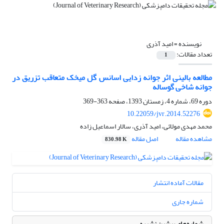
نویسنده =
امید آذری
تعداد مقالات:
1
مطالعه بالینی اثر جوانه زدایی اسانس گل میخک متعاقب تزریق در
جوانه شاخی گوساله
دوره 69، شماره 4، زمستان 1393، صفحه
363-369
10.22059/jvr.2014.52276
محمد مهدی مولائی، امید آذری، سالار اسماعیل زاده
مشاهده مقاله
اصل مقاله
830.98 K
مقالات آماده انتشار
شماره جاری
شماره‌های پیشین نشریه