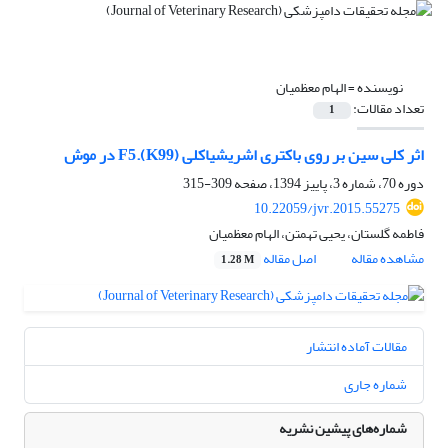
نویسنده =
الهام معظمیان
تعداد مقالات:
1
اثر کلی سین بر روی باکتری اشریشیاکلی F5.(K99) در موش
دوره 70، شماره 3، پاییز 1394، صفحه
309-315
10.22059/jvr.2015.55275
فاطمه گلستان، یحیی تهمتن، الهام معظمیان
مشاهده مقاله
اصل مقاله
1.28 M
مقالات آماده انتشار
شماره جاری
شماره‌های پیشین نشریه