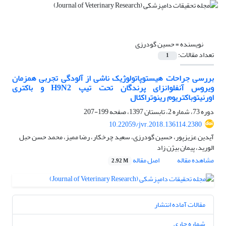
نویسنده =
حسین گودرزی
تعداد مقالات:
1
بررسی جراحات هیستوپاتولوژیک ناشی از آلودگی تجربی همزمان
ویروس آنفلوانزای پرندگان تحت تیپ H9N2 و باکتری
اورنیتوباکتریوم رینوتراکئال
دوره 73، شماره 2، تابستان 1397، صفحه
199-207
10.22059/jvr.2018.136114.2380
آیدین عزیزپور، حسین گودرزی، سعید چرخکار، رضا ممیز، محمد حسن حبل
الورید، پیمان بیژن زاد
مشاهده مقاله
اصل مقاله
2.92 M
مقالات آماده انتشار
شماره جاری