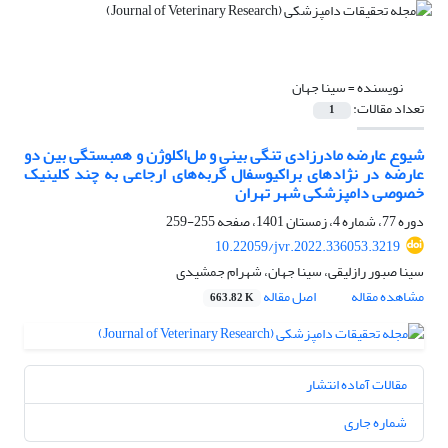
نویسنده =
سینا جهان
تعداد مقالات:
1
شیوع عارضه مادرزادی تنگی بینی و مل‌اکلوژن و همبستگی بین دو
عارضه در نژادهای براکیوسفال گربه‌های ارجاعی به چند کلینیک
خصوصی دامپزشکی شهر تهران
دوره 77، شماره 4، زمستان 1401، صفحه
255-259
10.22059/jvr.2022.336053.3219
سینا صبور رازلیقی، سینا جهان، شهرام جمشیدی
مشاهده مقاله
اصل مقاله
663.82 K
مقالات آماده انتشار
شماره جاری