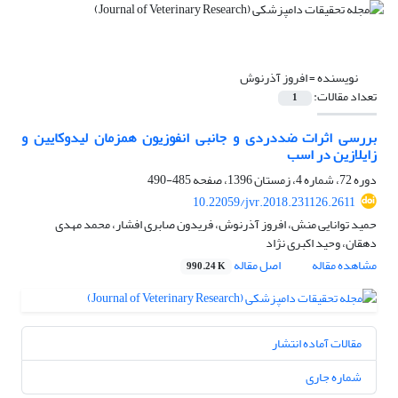
نویسنده =
افروز آذرنوش
تعداد مقالات:
1
بررسی اثرات ضددردی و جانبی انفوزیون همزمان لیدوکایین و
زایلازین در اسب
دوره 72، شماره 4، زمستان 1396، صفحه
485-490
10.22059/jvr.2018.231126.2611
حمید توانایی منش، افروز آذرنوش، فریدون صابری افشار، محمد مهدی
دهقان، وحید اکبری نژاد
مشاهده مقاله
اصل مقاله
990.24 K
مقالات آماده انتشار
شماره جاری