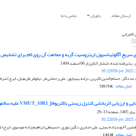
ارسال مقاله
داوران
تماس با ما
ز کامرانی
ی سریع آگلوتیناسیون اریتروسیت گربه و ممانعت آن روی لام برای تشخیص
ر، پذیرفته شده، انتشار آنلاین از
06 اسفند 1404
10.22059/jvr.2025.
 مددگار، حسام الدین اکبرین، ترانه بهنیاپور، علی رحمانی فر، نیلوفر ظریفیان، ایرج اشر
اصل مقاله
729.73 K
 اثربخشی کنترل زیستی باکتریوفاژ VMUT_SIR1 علیه سالمونلا انتریتیدیس در گوشت مرغ
13-29
10.22059/jvr.2025.
فشین آخوندزاده بستی، علی خنجری، نگین نوری، حسینعلی ابراهیم زاده موسوی، ایرج اشرا
اصل مقاله
1.95 M