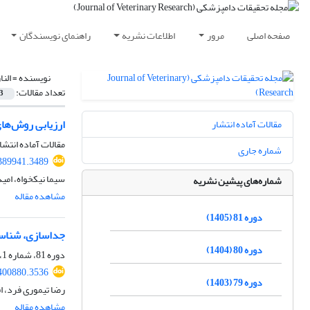
صفحه اصلی
مرور
اطلاعات نشریه
راهنمای نویسندگان
نویسنده =
النا
تعداد مقالات:
3
ارزیابی روش‌ها
مقالات آماده انتشار
مقالات آماده انتشا
شماره جاری
389941.3489
سیما نیکخواه، امید
شماره‌های پیشین نشریه
مشاهده مقاله
دوره 81 (1405)
جداسازی، شناسایی و ارزیابی
دوره 80 (1404)
دوره 81، شماره 1، بهار 1405، صفحه
400880.3536
دوره 79 (1403)
رضا تیموری فرد، ا
مشاهده مقاله