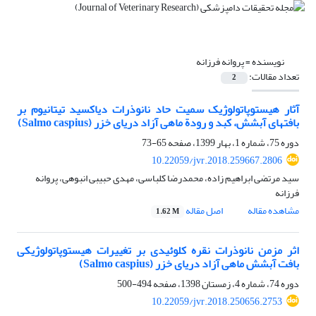
نویسنده =
پروانه فرزانه
تعداد مقالات:
2
آثار هیستوپاتولوژیک سمیت حاد نانوذرات دی‎اکسید تیتانیوم بر
بافت‎های آبشش، کبد و رودة ماهی آزاد دریای خزر (Salmo caspius)
دوره 75، شماره 1، بهار 1399، صفحه
65-73
10.22059/jvr.2018.259667.2806
سید مرتضی ابراهیم زاده، محمدرضا کلباسی، مهدی حبیبی انبوهی، پروانه
فرزانه
مشاهده مقاله
اصل مقاله
1.62 M
اثر مزمن نانوذرات نقره کلوئیدی بر تغییرات هیستوپاتولوژیکی
بافت آبشش ماهی آزاد دریای خزر (Salmo caspius)
دوره 74، شماره 4، زمستان 1398، صفحه
494-500
10.22059/jvr.2018.250656.2753