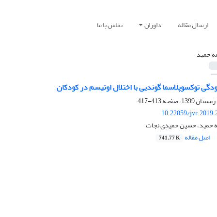
ارسال مقاله
داوران
تماس با ما
ه حمید
ودگی توکسوپلاسما گوندیی با اختلال اوتیسم در کودکان
413-417
10.22059/jvr.2019.
ه حمید، حسین حمیدی نجات
اصل مقاله
741.77 K