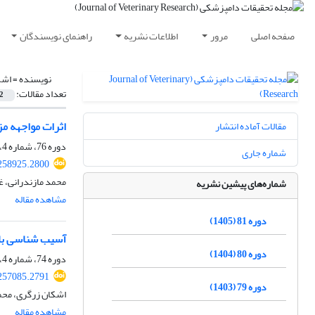
صفحه اصلی
مرور
اطلاعات نشریه
راهنمای نویسندگان
نویسنده =
اشک
تعداد مقالات:
2
اثرات مواجهه مزمن
مقالات آماده انتشار
دوره 76، شماره 4، زمستان 1400، صفحه
شماره جاری
258925.2800
محمد مازندرانی، غ
شماره‌های پیشین نشریه
مشاهده مقاله
دوره 81 (1405)
آسیب شناسی بافتی ماهی قزل آلای رنگی
دوره 80 (1404)
دوره 74، شماره 4، زمستان 1398، صفحه
257085.2791
دوره 79 (1403)
اشکان زرگری، محم
مشاهده مقاله