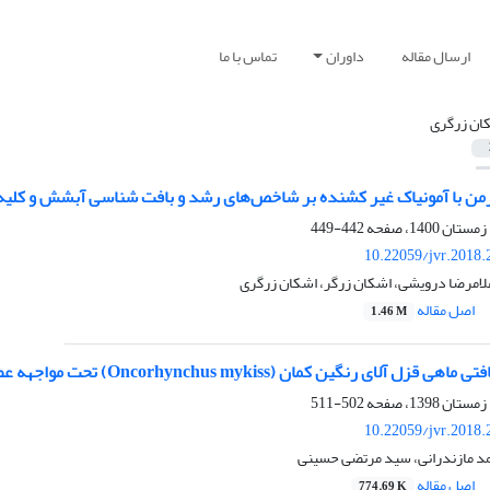
ارسال مقاله
داوران
تماس با ما
ان زرگری
 با آمونیاک غیر کشنده بر شاخص‌های رشد و بافت شناسی آبشش و کلیه در ماهی کپور 
442-449
10.22059/jvr.2018.
لامرضا درویشی، اشکان زرگر، اشکان زرگری
اصل مقاله
1.46 M
ن کمان (Oncorhynchus mykiss) تحت مواجهه عصاره گلرنگ (Carthamus tinctorius)
502-511
10.22059/jvr.2018.
د مازندرانی، سید مرتضی حسینی
اصل مقاله
774.69 K