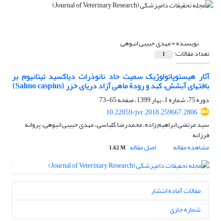
نویسنده =
مهدی حبیبی انبوهی
تعداد مقالات:
1
آثار هیستوپاتولوژیک سمیت حاد نانوذرات دی‎اکسید تیتانیوم بر
بافت‎های آبشش، کبد و رودة ماهی آزاد دریای خزر (Salmo caspius)
دوره 75، شماره 1، بهار 1399، صفحه
65-73
10.22059/jvr.2018.259667.2806
سید مرتضی ابراهیم زاده، محمدرضا کلباسی، مهدی حبیبی انبوهی، پروانه
فرزانه
مشاهده مقاله
اصل مقاله
1.62 M
مقالات آماده انتشار
شماره جاری