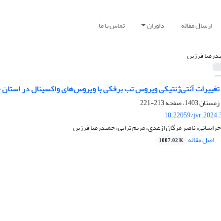
ارسال مقاله
داوران
تماس با ما
درضا فرزین
ییرات آنتی‌ژنتیکی ویروس تب برفکی با ویروس‌های واکسینال در استان خراسان ر
213-221
10.22059/jvr.2024.
 خراسانی، ناصر مرگان ازغدی، مریم ترابی، حمیدرضا فرزین
اصل مقاله
1007.02 K