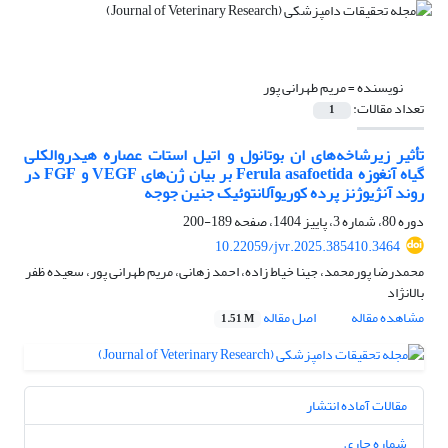
نویسنده =
مریم طهرانی پور
تعداد مقالات:
1
تأثیر زیر‌شاخه‌های ان بوتانول و اتیل استات عصاره هیدروالکلی
گیاه آنغوزه Ferula asafoetida بر بیان ژن‌های VEGF و FGF در
روند آنژیوژنز پرده کوریوآلانتوئیک جنین جوجه
دوره 80، شماره 3، پاییز 1404، صفحه
189-200
10.22059/jvr.2025.385410.3464
محمدرضا پورمحمد، جینا خیاط زاده، احمد زهانی، مریم طهرانی پور، سعیده ظفر
بالانژاد
مشاهده مقاله
اصل مقاله
1.51 M
مقالات آماده انتشار
شماره جاری