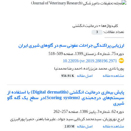
کلیدواژه‌ها =
درماتیت انگشتی
تعداد مقالات:
3
ارزیابی پراکندگی جراحات عفونی سم در گاوهای شیری ایران
دوره 75، شماره 4، زمستان 1399، صفحه
509-518
10.22059/jvr.2019.288196.2971
پوریا نادی، محمد عزیززاده، احمد رضا محمدنیا
مشاهده مقاله
اصل مقاله
956.91 K
پایش بیماری درماتیت انگشتی ‌(Digital dermatitis) با استفاده از
سیستم‌های درجه‌بندی ‌(Scoring systems)در سطح یک گله گاو
شیری
دوره 62، شماره 3، پاییز 1386، صفحه
257-262
ایرج نوروزیان، سیدمحمد کربلایی سید جواد، علیرضا باهنر، حمیرا پورالبرزی
مشاهده مقاله
اصل مقاله
2.83 M