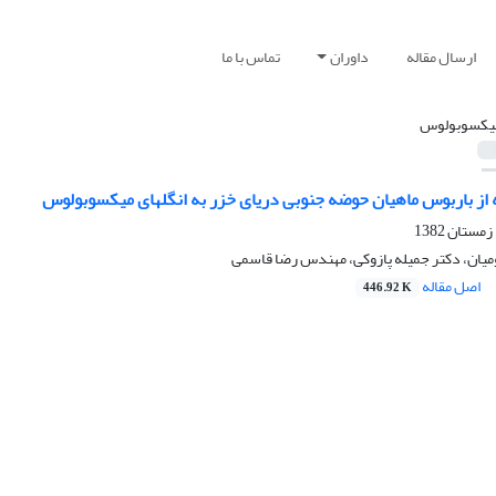
ارسال مقاله
داوران
تماس با ما
یکسوبولوس
 از باربوس ماهیان حوضه جنوبی دریای خزر به انگلهای میکسوبولوس
یان، دکتر جمیله پازوکی، مهندس رضا قاسمی
اصل مقاله
446.92 K