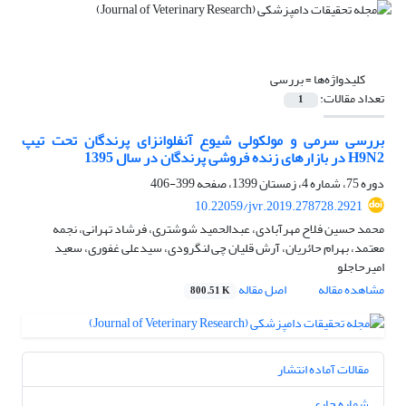
کلیدواژه‌ها =
بررسی
تعداد مقالات:
1
بررسی سرمی و مولکولی شیوع آنفلوانزای پرندگان تحت تیپ
H9N2 در بازارهای زنده فروشی پرندگان در سال 1395
دوره 75، شماره 4، زمستان 1399، صفحه
399-406
10.22059/jvr.2019.278728.2921
محمد حسین فلاح مهرآبادی، عبدالحمید شوشتری، فرشاد تهرانی، نجمه
معتمد، بهرام حائریان، آرش قلیان چی لنگرودی، سیدعلی غفوری، سعید
امیرحاجلو
مشاهده مقاله
اصل مقاله
800.51 K
مقالات آماده انتشار
شماره جاری