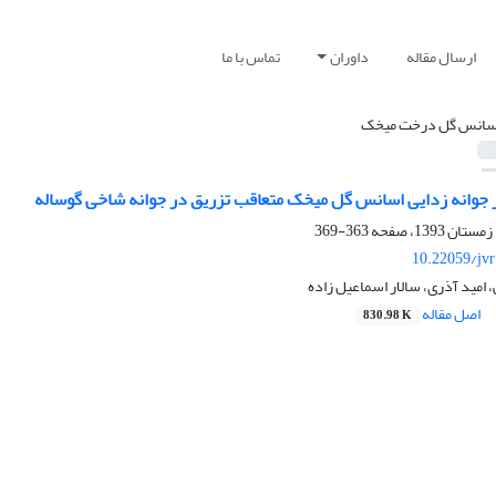
ارسال مقاله
داوران
تماس با ما
سانس گل درخت میخک
ثر جوانه زدایی اسانس گل میخک متعاقب تزریق در جوانه شاخی گوساله
363-369
10.22059/jv
 امید آذری، سالار اسماعیل زاده
اصل مقاله
830.98 K