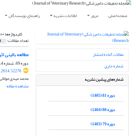
صفحه اصلی
مرور
اطلاعات نشریه
راهنمای نویسندگان
کلیدواژه‌ها =
ا
تعداد مقالات:
1
مطالعه بالینی ا
مقالات آماده انتشار
دوره 69، شماره 4، زمستان 1393، صفحه
شماره جاری
r.2014.52276
محمد مهدی مولائی،
شماره‌های پیشین نشریه
مشاهده مقاله
دوره 81 (1405)
دوره 80 (1404)
دوره 79 (1403)