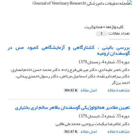
کلیدواژه‌ها =
هماتوکریت
تعداد مقالات:
2
بررسی بالینی ، کشتارگاهی و آزمایشگاهی کمبود مس در
گوسفندان ارومیه
دوره 55، شماره 4، زمستان 1379
دکتر ناصر علیدادی، دکتر میرعلی فرج زاده، دکتر محمد حسن خادم انصاری،
دکتر بهرام دلیرنقده، دکتر اسماعیل مرتاض، دکتر رسول احمدی پیدانی،
احمد برزگر
مشاهده مقاله
اصل مقاله
384.02 K
تعیین مقادیر هماتولوژیکی گوسفندان بظاهر سالم لری بختیاری
دوره 55، شماره 2، تابستان 1379
دکتر غلامرضا نیکبخت بروجنی، محمدعلی طالبی
مشاهده مقاله
اصل مقاله
362.67 K