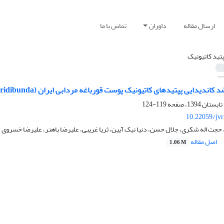
ارسال مقاله
داوران
تماس با ما
پتید کاتیونیک
ندیدایی پپتیدهای کاتیونیک پوست قورباغه مردابی ایران (Rana ridibunda)
119-124
10.22059/jv
جت اله شکری، جلال حسن، دنیا نیک آیین، ثریا غریبی، علیرضا باهنر، علیرضا خسروی
اصل مقاله
1.06 M