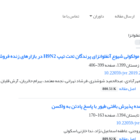
ارسال مقاله
داوران
تماس با ما
نفلوانزا
آنفلوانزای پرندگان تحت تیپ H9N2 در بازارهای زنده فروشی پرندگان در سال 1395
399-406
10.22059/jvr.2019.
رآبادی، عبدالحمید شوشتری، فرشاد تهرانی، نجمه معتمد، بهرام حائریان، آرش قلیان
اصل مقاله
800.51 K
ده پذیرش بافتی طیور با پاسخ پادتن به واکسن
163-170
10.22059/jv
وجنی، عاطفه اسماعیل نژاد، ندا خازنی اسکوئی
اصل مقاله
809.92 K