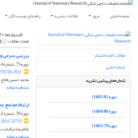
صفحه اصلی
مرور
اطلاعات نشریه
راهنمای نویسندگان
کلیدواژه‌ها =
آ
تعداد مقالات:
2
بررسی سرمی و مولکولی شیوع 
مقالات آماده انتشار
دوره 75، شماره 4، زمستان 1399، صفحه
شماره جاری
278728.2921
محمد حسین فلاح مه
شماره‌های پیشین نشریه
مشاهده مقاله
دوره 81 (1405)
ارتباط مجتمع عم
دوره 80 (1404)
دوره 70، شماره 2، تابستان 1394، صفحه
r.2015.53733
دوره 79 (1403)
غلامرضا نیکبخت بر
مشاهده مقاله