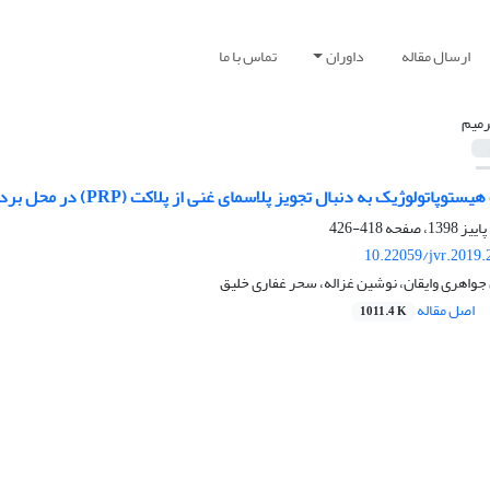
ارسال مقاله
داوران
تماس با ما
رمیم
وژیک به دنبال تجویز پلاسمای غنی از پلاکت (PRP) در محل برداشت سر استخوان فمور در خرگوش
418-426
10.22059/jvr.2019.
جواهری وایقان، نوشین غزاله، سحر غفاری خلیق
اصل مقاله
1011.4 K