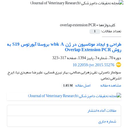
کلیدواژه‌ها =
overlap extension PCR
تعداد مقالات:
1
طراحی و ایجاد موتاسیون در ژن wbk A بروسلا آبورتوس S19 به
روش Overlap Extension PCR
دوره 70، شماره 3، پاییز 1394، صفحه
317-323
10.22059/jvr.2015.55276
سولماز ناصرلی، تقی زهرایی صالحی، بهار نیری فسایی، علیرضا سعیدی نیا، ایرج
اشرافی تمامی
مشاهده مقاله
اصل مقاله
1.05 M
مقالات آماده انتشار
شماره جاری