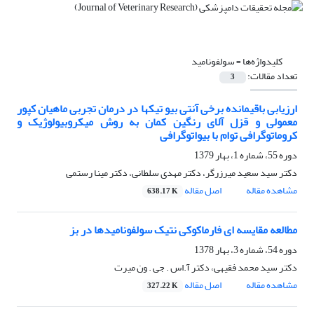
کلیدواژه‌ها =
سولفونامید
تعداد مقالات:
3
ارزیابی باقیمانده برخی آنتی بیو تیکها در درمان تجربی ماهیان کپور
معمولی و قزل آلای رنگین کمان به روش میکروبیولوژیک و
کروماتوگرافی توام با بیواتوگرافی
دوره 55، شماره 1، بهار 1379
دکتر سید سعید میرزرگر، دکتر مهدی سلطانی، دکتر مینا رستمی
مشاهده مقاله
اصل مقاله
638.17 K
مطالعه مقایسه ای فارماکوکی نتیک سولفونامیدها در بز
دوره 54، شماره 3، بهار 1378
دکتر سید محمد فقیهی، دکتر آ.اس . جی . ون میرت
مشاهده مقاله
اصل مقاله
327.22 K