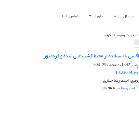
ارسال مقاله
داوران
تماس با ما
لستریدیوم سپتیکوم
کسی با استفاده از محیط کشت غنی شده و فرمانتور
297-304
10.22059/jv
رودی، احمد رضا جباری
اصل مقاله
306.96 K