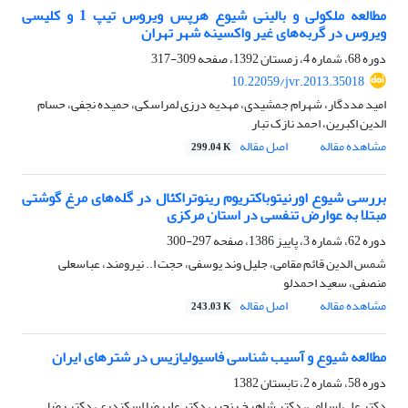
مطالعه ملکولی و بالینی شیوع هرپس ویروس تیپ 1 و کلیسی
ویروس در گربه‌های غیر واکسینه شهر تهران
دوره 68، شماره 4، زمستان 1392، صفحه
309-317
10.22059/jvr.2013.35018
امید مددگار، شهرام جمشیدی، مهدیه درزی لمراسکی، حمیده نجفی، حسام
الدین اکبرین، احمد نازک تبار
مشاهده مقاله
اصل مقاله
299.04 K
بررسی شیوع اورنیتوباکتریوم رینوتراکئال در گله‌های مرغ گوشتی
مبتلا به عوارض تنفسی در استان مرکزی
دوره 62، شماره 3، پاییز 1386، صفحه
297-300
شمس الدین قائم مقامی، جلیل وند یوسفی، حجت ا.. نیرومند، عباسعلی
منصفی، سعید احمدلو
مشاهده مقاله
اصل مقاله
243.03 K
مطالعه شیوع و آسیب شناسی فاسیولیازیس در شترهای ایران
دوره 58، شماره 2، تابستان 1382
دکتر علی اسلامی، دکتر شاهرخ رنجبر، دکتر علیرضا اسکندری، دکتر رضا