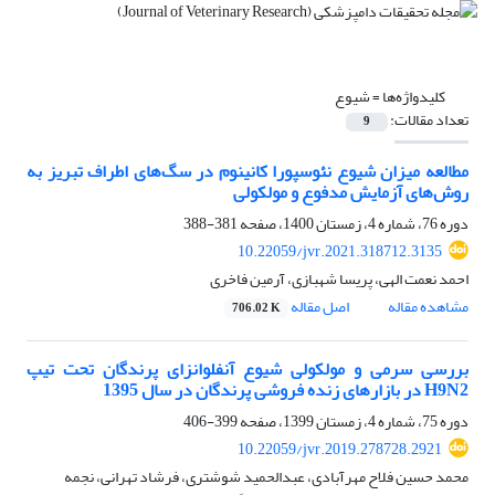
کلیدواژه‌ها =
شیوع
تعداد مقالات:
9
مطالعه میزان شیوع نئوسپورا کانینوم در سگ‌های اطراف تبریز به
روش‌های آزمایش مدفوع و مولکولی
دوره 76، شماره 4، زمستان 1400، صفحه
381-388
10.22059/jvr.2021.318712.3135
احمد نعمت الهی، پریسا شهبازی، آرمین فاخری
مشاهده مقاله
اصل مقاله
706.02 K
بررسی سرمی و مولکولی شیوع آنفلوانزای پرندگان تحت تیپ
H9N2 در بازارهای زنده فروشی پرندگان در سال 1395
دوره 75، شماره 4، زمستان 1399، صفحه
399-406
10.22059/jvr.2019.278728.2921
محمد حسین فلاح مهرآبادی، عبدالحمید شوشتری، فرشاد تهرانی، نجمه