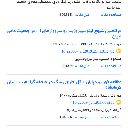
معتمد، بهرام حائریان، آرش قلیان چی لنگرودی، سیدعلی غفوری، سعید
امیرحاجلو
مشاهده مقاله
اصل مقاله
800.51 K
فراتحلیل شیوع لپتوسپیروزیس و سرووار‌‌های آن در جمعیت دامی
ایران
دوره 75، شماره 3، پاییز 1399، صفحه
262-270
10.22059/jvr.2019.257138.2792
مسعود حسنی، بهار نیری فسایی
مشاهده مقاله
اصل مقاله
1.18 M
مطالعه فون بندپایان انگل خارجی سگ در منطقه گیلانغرب استان
کرمانشاه
دوره 72، شماره 1، بهار 1396، صفحه
7-14
10.22059/jvr.2017.61285
فرهاد میرانی، محمد یخچالی، ثریا نایم
مشاهده مقاله
اصل مقاله
828.32 K