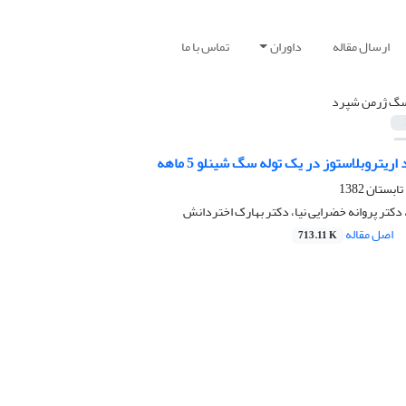
ارسال مقاله
داوران
تماس با ما
گ ژرمن شپرد
یتروبلاستوز در یک توله سگ شینلو 5 ماهه
 دکتر پروانه خضرایی نیا، دکتر بهارک اختردانش
اصل مقاله
713.11 K