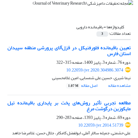
کلیدواژه‌ها =
باقیمانده دارویی
تعداد مقالات:
3
تعیین باقیمانده فلورفنیکل در قزل‌آلای پرورشی منطقه سپیدان
استان فارس
دوره 76، شماره 3، پاییز 1400، صفحه
315-322
10.22059/jvr.2020.304986.3074
نیما شیری، حسین علی شمسایی، امین غلامحسینی
مشاهده مقاله
اصل مقاله
1.07 M
مطالعه تجربی تأثیر روش‌های پخت بر پایداری باقیمانده تیل
مایکوزین درگوشت مرغ
دوره 69، شماره 3، پاییز 1393، صفحه
283-290
10.22059/jvr.2014.51739
علی حشمتی، جمیله سالار آملی، ابولفضل کامکار، جلال حسن، غلامرضا جاهد