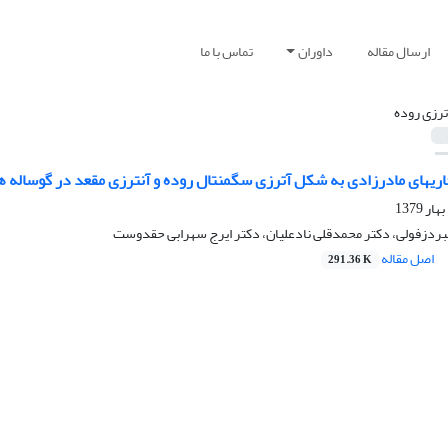
ارسال مقاله
داوران
تماس با ما
ترزی روده
اریهای مادرزادی به شکل آترزی سگمنتال روده و آنترزی مقعد در گوساله 
ردزفولی، دکتر محمدقلی نادعلیان، دکتر ایرج سهرابی حقدوست
اصل مقاله
291.36 K