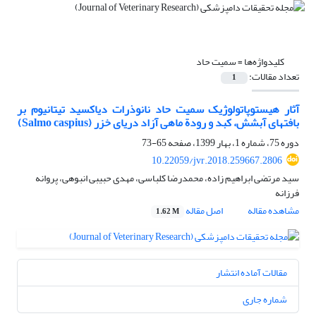
کلیدواژه‌ها =
سمیت حاد
تعداد مقالات:
1
آثار هیستوپاتولوژیک سمیت حاد نانوذرات دی‎اکسید تیتانیوم بر
بافت‎های آبشش، کبد و رودة ماهی آزاد دریای خزر (Salmo caspius)
دوره 75، شماره 1، بهار 1399، صفحه
65-73
10.22059/jvr.2018.259667.2806
سید مرتضی ابراهیم زاده، محمدرضا کلباسی، مهدی حبیبی انبوهی، پروانه
فرزانه
مشاهده مقاله
اصل مقاله
1.62 M
مقالات آماده انتشار
شماره جاری