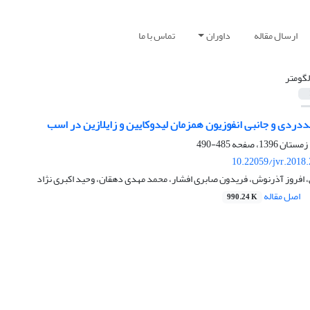
ارسال مقاله
داوران
تماس با ما
لگومتر
دردی و جانبی انفوزیون همزمان لیدوکایین و زایلازین در اسب
485-490
10.22059/jvr.2018
 افروز آذرنوش، فریدون صابری افشار، محمد مهدی دهقان، وحید اکبری نژاد
اصل مقاله
990.24 K