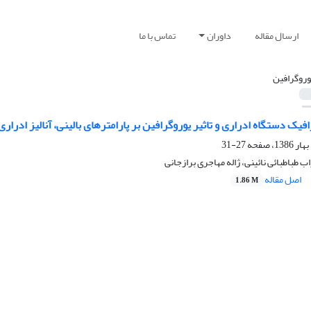
ارسال مقاله
داوران
تماس با ما
وروگرافین
فیک دستگاه ادراری و تاثیر یوروگرافین بر پارامترهای بالینی، آنالیز ادرار
27-31
ب طباطبائی نائینی، ژاله مهاجری برازجانی
اصل مقاله
1.86 M