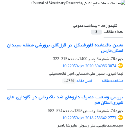
کلیدواژه‌ها =
بهداشت عمومی
تعداد مقالات:
2
تعیین باقیمانده فلورفنیکل در قزل‌آلای پرورشی منطقه سپیدان
استان فارس
دوره 76، شماره 3، پاییز 1400، صفحه
315-322
10.22059/jvr.2020.304986.3074
نیما شیری، حسین علی شمسایی، امین غلامحسینی
مشاهده مقاله
اصل مقاله
1.07 M
بررسی وضعیت مصرف داروهای ضد باکتریایی در گاوداری های
شیری استان قم
دوره 74، شماره 4، زمستان 1398، صفحه
574-582
10.22059/jvr.2018.253642.2773
سیدمحمد فقیهی، علی رسولی، علیرضا باهنر