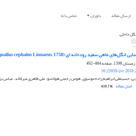
ارسال مقاله
داوران
تماس با ما
نگل داخلی
فید رودخانه ای (Squalius cephalus Linnaeus, 1758) رودخانه سیاهرود، استان مازندران
484-492
10.22059/jvr.2018.
ی، حسینعلی ابراهیم زاده موسوی، هومن رحمتی هولاسو، علی طاهری میرقائد، عباس بزر
اصل مقاله
619.7 K