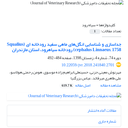
کلیدواژه‌ها =
سیاه رود
تعداد مقالات:
1
جداسازی و شناسایی انگل‌های ماهی سفید رودخانه ای (Squalius
cephalus Linnaeus, 1758) رودخانه سیاهرود، استان مازندران
دوره 74، شماره 4، زمستان 1398، صفحه
484-492
10.22059/jvr.2018.241840.2701
مهرنوش معینی جزنی، حسینعلی ابراهیم زاده موسوی، هومن رحمتی هولاسو،
علی طاهری میرقائد، عباس بزرگنیا
مشاهده مقاله
اصل مقاله
619.7 K
مقالات آماده انتشار
شماره جاری