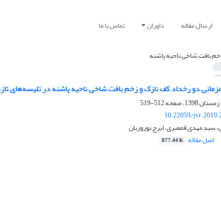
ارسال مقاله
داوران
تماس با ما
خم بافت شاخی ناحیه پاشنه
مزمانی دو رخداد کف نازک و زخم بافت شاخی ناحیه پاشنه در تلیسه‌‌های تازه‌
512-519
10.22059/jvr.2019.
، سید مهدی قمصری، ایرج نوروزیان
اصل مقاله
877.44 K