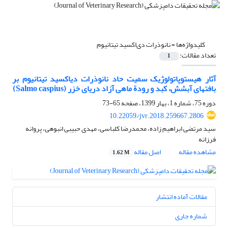
کلیدواژه‌ها =
نانوذرات دی‌اکسید تیتانیوم
تعداد مقالات:
1
آثار هیستوپاتولوژیک سمیت حاد نانوذرات دی‎اکسید تیتانیوم بر
بافت‎های آبشش، کبد و رودة ماهی آزاد دریای خزر (Salmo caspius)
دوره 75، شماره 1، بهار 1399، صفحه
65-73
10.22059/jvr.2018.259667.2806
سید مرتضی ابراهیم زاده، محمدرضا کلباسی، مهدی حبیبی انبوهی، پروانه
فرزانه
مشاهده مقاله
اصل مقاله
1.62 M
مقالات آماده انتشار
شماره جاری