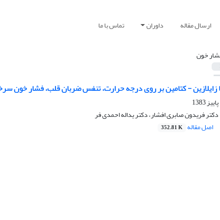
ارسال مقاله
داوران
تماس با ما
شار خون
ا زایلازین - کتامین بر روی درجه حرارت، تنفس ضربان قلب، فشار خون سر
 دکتر فریدون صابری افشار، دکتر یداله احمدی فر
اصل مقاله
352.81 K